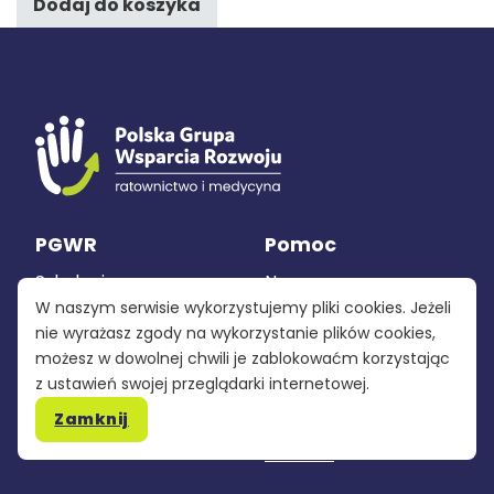
Dodaj do koszyka
PGWR
Pomoc
Szkolenia
Nasza grupa
W naszym serwisie wykorzystujemy pliki cookies. Jeżeli
Sprzęt
Polityka
nie wyrażasz zgody na wykorzystanie plików cookies,
prywatności
możesz w dowolnej chwili je zablokowaćm korzystając
Produkcja
z ustawień swojej przeglądarki internetowej.
Regulamin
Zamknij
Kontakt