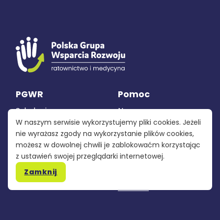
PGWR
Pomoc
Szkolenia
Nasza grupa
W naszym serwisie wykorzystujemy pliki cookies. Jeżeli
Sprzęt
Polityka
nie wyrażasz zgody na wykorzystanie plików cookies,
prywatności
możesz w dowolnej chwili je zablokowaćm korzystając
Produkcja
z ustawień swojej przeglądarki internetowej.
Regulamin
Zamknij
Kontakt