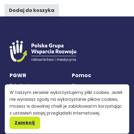
Dodaj do koszyka
PGWR
Pomoc
Szkolenia
Nasza grupa
W naszym serwisie wykorzystujemy pliki cookies. Jeżeli
Sprzęt
Polityka
nie wyrażasz zgody na wykorzystanie plików cookies,
prywatności
możesz w dowolnej chwili je zablokowaćm korzystając
Produkcja
z ustawień swojej przeglądarki internetowej.
Regulamin
Zamknij
Kontakt