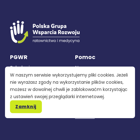
PGWR
Pomoc
Szkolenia
Nasza grupa
W naszym serwisie wykorzystujemy pliki cookies. Jeżeli
Sprzęt
Polityka
nie wyrażasz zgody na wykorzystanie plików cookies,
prywatności
możesz w dowolnej chwili je zablokowaćm korzystając
Produkcja
z ustawień swojej przeglądarki internetowej.
Regulamin
Zamknij
Kontakt