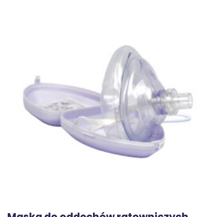
Maska do oddechów ratowniczych