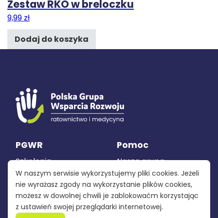
Zestaw RKO w breloczku
9,99
zł
Dodaj do koszyka
PGWR
Pomoc
Szkolenia
Nasza grupa
W naszym serwisie wykorzystujemy pliki cookies. Jeżeli
Sprzęt
Polityka
nie wyrażasz zgody na wykorzystanie plików cookies,
prywatności
możesz w dowolnej chwili je zablokowaćm korzystając
Produkcja
z ustawień swojej przeglądarki internetowej.
Regulamin