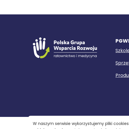
PGW
Szkol
Sprzę
Produ
W naszym serwisie wykorzystujemy pliki cookies.