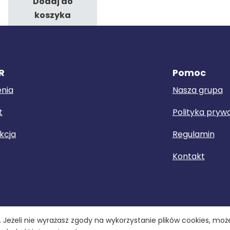
Dodaj do
koszyka
R
Pomoc
enia
Nasza grupa
t
Polityka pryw
kcja
Regulamin
Kontakt
 Jeżeli nie wyrażasz zgody na wykorzystanie plików cookies, może