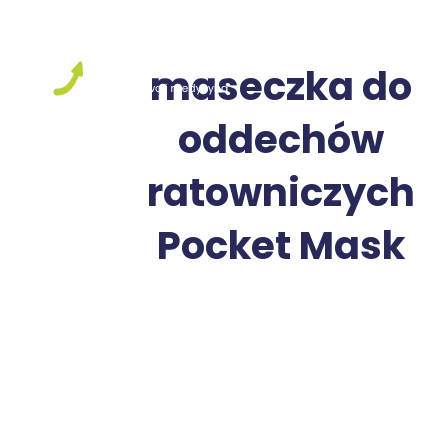
maseczka do
oddechów
ratowniczych
Pocket Mask