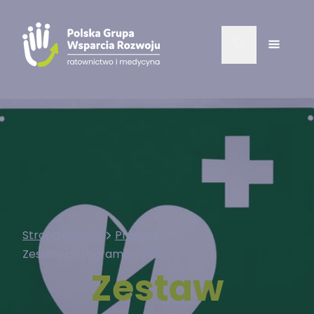
Strona główna
Produkty
Zestaw piktogramów AED
Zestaw