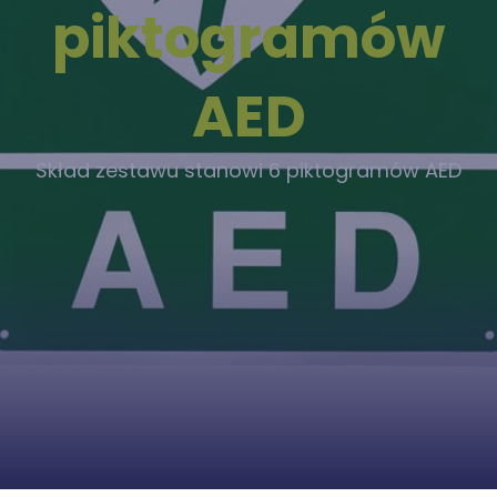
piktogramów
AED
Skład zestawu stanowi 6 piktogramów AED