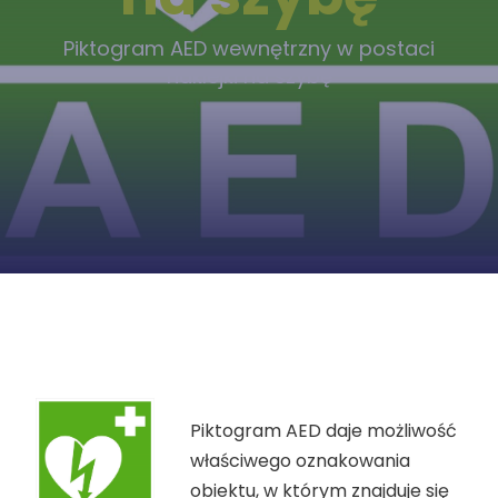
Piktogram AED wewnętrzny w postaci
naklejki na szybę
Piktogram AED daje możliwość
właściwego oznakowania
obiektu, w którym znajduje się