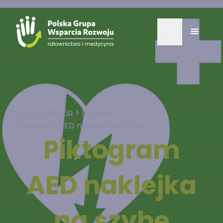
Strona główna
Produkty
Piktogram AED naklejka na szybę
Piktogram
AED naklejka
na szybę