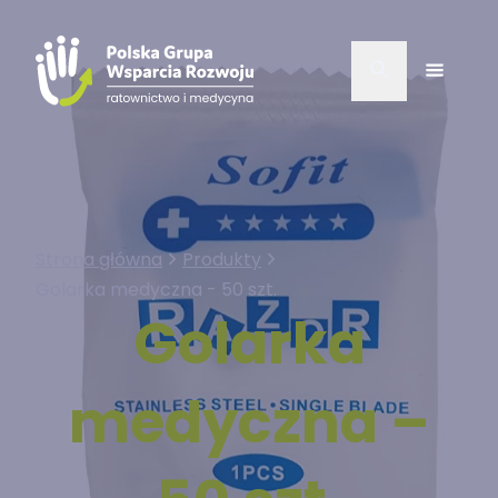
Strona główna
Produkty
Golarka medyczna - 50 szt.
Golarka
medyczna –