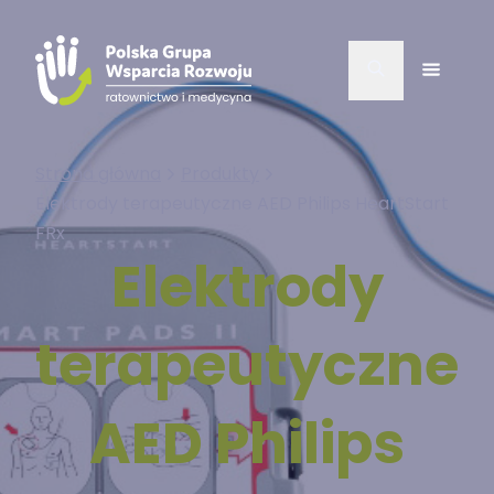
Strona główna
Produkty
Elektrody terapeutyczne AED Philips HeartStart
FRx
Elektrody
terapeutyczne
AED Philips